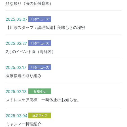
ひな祭り（海の丘保育園）
当院について
2025.03.07
川添ニュース
医療関係者の方
【川添スタッフ：調理師編】美味しさの秘密
2025.02.27
川添ニュース
プライバシーポリシー
サイトマップ
2月のイベント食（海鮮丼）
2025.02.17
川添ニュース
医療接遇の取り組み
〒819-0165 福岡市西区今津4760
2025.02.13
お知らせ
ストレスケア病棟 一時休止のお知らせ。
092-806-7667
2025.02.04
糸島ライフ
ミャンマー料理紹介