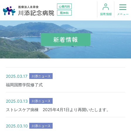
心療内科
精神科
採用情報
メニュー
お問い合わせ
アクセス
新着情報
HOME
外来のご案内
2025.03.17
川添ニュース
福岡国際学院修了式
入院のご案内
2025.03.13
川添ニュース
診療科・部門
ストレスケア病棟 2025年4月1日より再開いたします。
在宅サービス
2025.03.10
川添ニュース