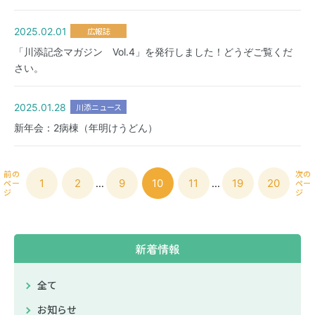
診療時間
月
火
水
木
金
土
2025.02.01
広報誌
●
●
●
●
●
×
9:00-12:00
「川添記念マガジン Vol.4」を発行しました！どうぞご覧くだ
さい。
●
●
●
●
●
×
13:30-17:00
2025.01.28
川添ニュース
休診：土曜、日曜・祝祭日
新年会：2病棟（年明けうどん）
※労災保険指定医療機関（2026年3月1日より）
前の
次の
1
2
9
10
11
19
20
ペー
...
...
ペー
ジ
ジ
新着情報
全て
お知らせ